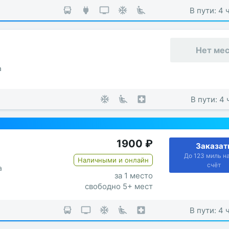
В пути: 4 
Нет ме
а
В пути: 4 
1900
₽
Заказат
До 123 миль н
Наличными и онлайн
счёт
а
за 1 место
свободно 5+ мест
В пути: 4 