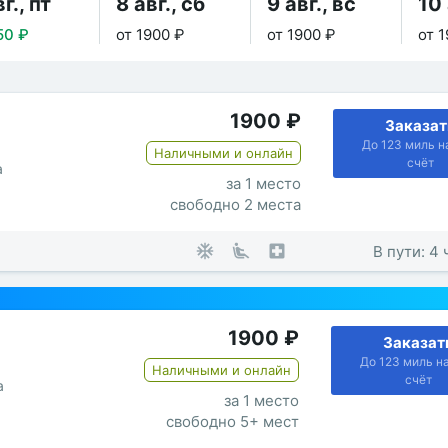
г., пт
8 авг., сб
9 авг., вс
10 
50 ₽
от 1900 ₽
от 1900 ₽
от 
1900
₽
Заказат
До 123 миль н
Наличными и онлайн
счёт
а
за 1 место
свободно 2 места
В пути: 4 
1900
₽
Заказат
До 123 миль н
Наличными и онлайн
счёт
а
за 1 место
свободно 5+ мест