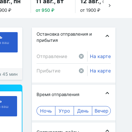
авг., пн
11 авг., вт
12 авг., ср
13
1900 ₽
от 950 ₽
от 1900 ₽
от 
Остановка отправления и
ь
прибытия
а ваш
На карте
На карте
ч 45 мин
Время отправления
ь
а ваш
Ночь
Утро
День
Вечер