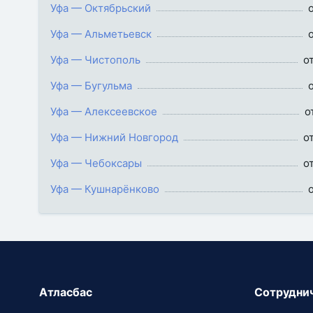
Уфа — Октябрьский
Уфа — Альметьевск
Уфа — Чистополь
о
Уфа — Бугульма
Уфа — Алексеевское
о
Уфа — Нижний Новгород
о
Уфа — Чебоксары
о
Уфа — Кушнарёнково
Атласбас
Сотрудни