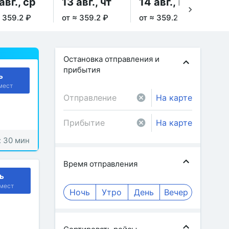
авг., ср
13 авг., чт
14 авг., пт
15
≈ 359.2 ₽
от ≈ 359.2 ₽
от ≈ 359.2 ₽
от 
Остановка отправления и
прибытия
ь
мест
На карте
На карте
: 30 мин
Время отправления
ь
мест
Ночь
Утро
День
Вечер