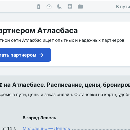
В пути
артнером Атласбаса
утной сети Атласбас ищет опытных и надежных партнеров
тать партнером
 на Атласбасе. Расписание, цены, брониро
ремя в пути, цены и заказ онлайн. Остановки на карте, удоб
В город Лепель
от 14 
Молодечно — Лепель