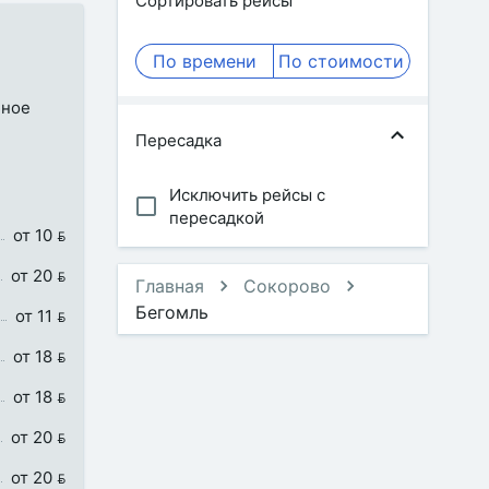
Сортировать рейсы
По времени
По стоимости
бное
Пересадка
Исключить рейсы с
пересадкой
от 10 
от 20 
Главная
Сокорово
Бегомль
от 11 
от 18 
от 18 
от 20 
от 20 