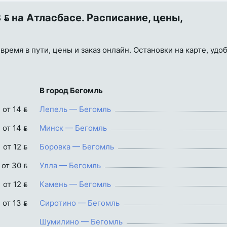
 на Атласбасе. Расписание, цены,
время в пути, цены и заказ онлайн. Остановки на карте, удо
В город Бегомль
от 14 
Лепель — Бегомль
от 14 
Минск — Бегомль
от 12 
Боровка — Бегомль
от 30 
Улла — Бегомль
от 12 
Камень — Бегомль
от 13 
Сиротино — Бегомль
Шумилино — Бегомль