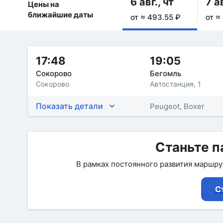
6 авг., чт
7 ав
Цены на
ближайшие даты
от ≈ 493.55 ₽
от ≈
17:48
19:05
Сокорово
Бегомль
Сокорово
Автостанция, 1
Показать детали
Peugeot, Boxer
Станьте п
В рамках постоянного развития маршр
С