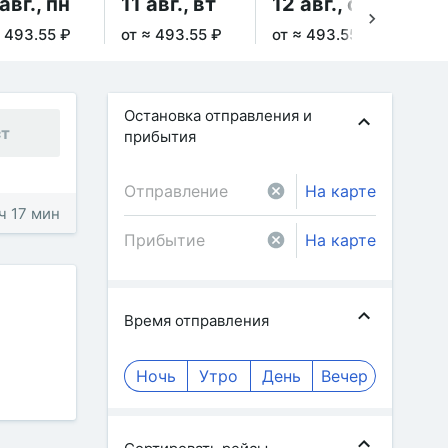
авг., пн
11 авг., вт
12 авг., ср
13
≈ 493.55 ₽
от ≈ 493.55 ₽
от ≈ 493.55 ₽
от 
Остановка отправления и
ст
прибытия
На карте
 ч 17 мин
На карте
Время отправления
Ночь
Утро
День
Вечер