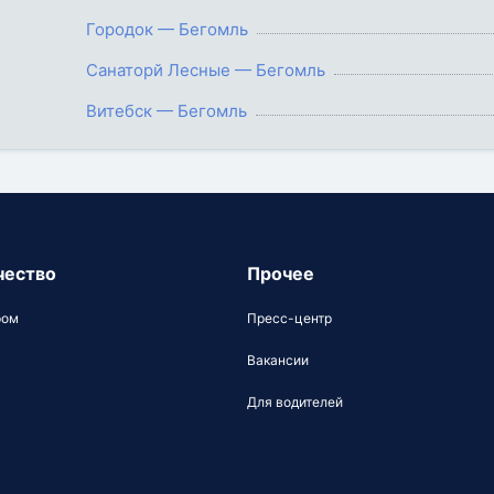
Городок — Бегомль
Санаторй Лесные — Бегомль
Витебск — Бегомль
чество
Прочее
ром
Пресс-центр
Вакансии
Для водителей