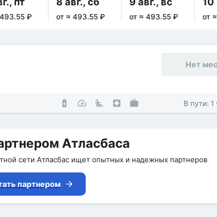
г., пт
8 авг., сб
9 авг., вс
10 
 493.55 ₽
от ≈ 493.55 ₽
от ≈ 493.55 ₽
от 
Нет ме
В пути: 1
артнером Атласбаса
утной сети Атласбас ищет опытных и надежных партнеров
тать партнером