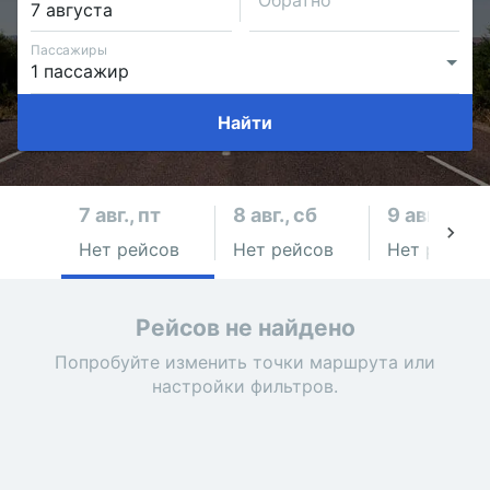
Обратно
Пассажиры
Найти
7 авг., пт
8 авг., сб
9 авг., вс
Нет рейсов
Нет рейсов
Нет рейсов
Рейсов не найдено
Попробуйте изменить точки маршрута или
настройки фильтров.