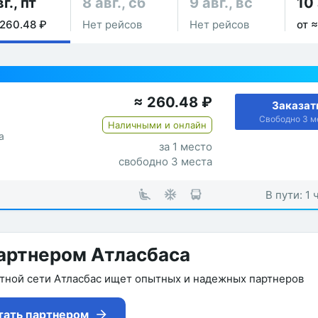
г., пт
8 авг., сб
9 авг., вс
10 
 260.48 ₽
Нет рейсов
Нет рейсов
от 
≈
260.48
₽
Заказат
Свободно 3 м
Наличными и онлайн
а
за 1 место
свободно 3 места
В пути: 1 
артнером Атласбаса
утной сети Атласбас ищет опытных и надежных партнеров
тать партнером