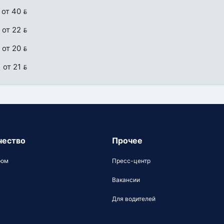
от 40 
от 22 
от 20 
от 21 
чество
Прочее
ром
Пресс-центр
Вакансии
Для водителей