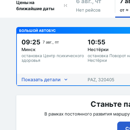
6 авг., чт
7 ав
Цены на
ближайшие даты
Нет рейсов
от ≈
БОЛЬШОЙ АВТОБУС
09:25
10:55
7 авг., пт
Минск
Нестёрки
остановка Центр психического
остановка Поворот н
здоровья
Нестёрки
Показать детали
PAZ, 320405
Станьте п
В рамках постоянного развития маршр
С