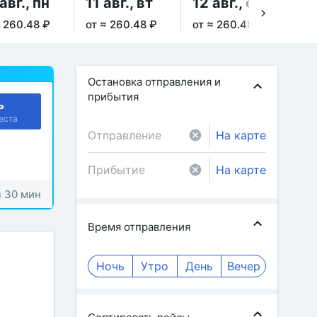
авг., пн
11 авг., вт
12 авг., ср
13
≈ 260.48 ₽
от ≈ 260.48 ₽
от ≈ 260.48 ₽
от 
Остановка отправления и
прибытия
ь
еста
На карте
На карте
ч 30 мин
Время отправления
Ночь
Утро
День
Вечер