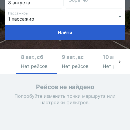
Обратно
Пассажиры
Найти
8 авг., сб
9 авг., вс
10 авг., пн
Нет рейсов
Нет рейсов
Нет рейсов
Рейсов не найдено
Попробуйте изменить точки маршрута или
настройки фильтров.