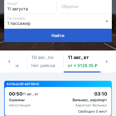
Когда?
Обратно
Пассажиры
Найти
авг., вс
10 авг., пн
11 авг., вт
12 ав
т рейсов
Нет рейсов
от ≈ 5126.35 ₽
от ≈
БОЛЬШОЙ АВТОБУС
00:50
03:10
11 авг., вт
Ошмяны
Вильнюс, аэропорт
Автостанция
Аэропорт Вильнюс
Свободно 0 мест