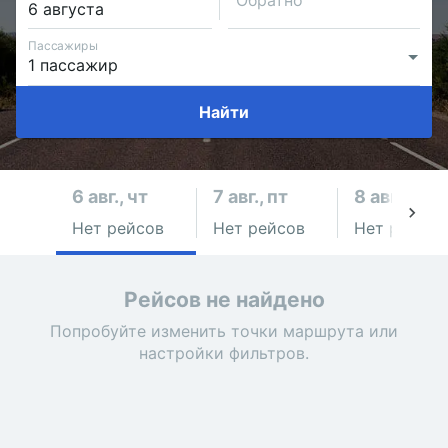
Обратно
Пассажиры
Найти
6 авг., чт
7 авг., пт
8 авг., сб
Нет рейсов
Нет рейсов
Нет рейсов
Рейсов не найдено
Попробуйте изменить точки маршрута или
настройки фильтров.