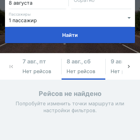
Обратно
Пассажиры
Найти
7 авг., пт
8 авг., сб
9 авг., вс
Нет рейсов
Нет рейсов
Нет рейсов
Рейсов не найдено
Попробуйте изменить точки маршрута или
настройки фильтров.