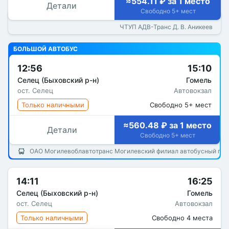
≈554.11 ₽ за 1 место
Детали
Свободно 5+ мест
ЧТУП АДВ-Транс Д. В. Аникеев
БОЛЬШОЙ АВТОБУС
12:56
15:10
Селец (Быховский р-н)
Гомель
ост. Селец
Автовокзал
Только наличными
Свободно 5+ мест
≈560.48 ₽ за 1 место
Детали
Свободно 5+ мест
ОАО Могилевоблавтотранс Могилевский филиал автобусный пар
14:11
16:25
Селец (Быховский р-н)
Гомель
ост. Селец
Автовокзал
Только наличными
Свободно 4 места