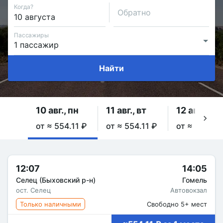
Когда?
Обратно
Пассажиры
Найти
10 авг., пн
11 авг., вт
12 авг., ср
от ≈ 554.11 ₽
от ≈ 554.11 ₽
от ≈ 554.11
12:07
14:05
Селец (Быховский р-н)
Гомель
ост. Селец
Автовокзал
Только наличными
Свободно 5+ мест