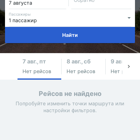
Обратно
Пассажиры
Найти
7 авг., пт
8 авг., сб
9 авг., вс
Нет рейсов
Нет рейсов
Нет рейсов
Рейсов не найдено
Попробуйте изменить точки маршрута или
настройки фильтров.