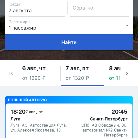
Когда?
Обратно
Пассажиры
Найти
6 авг., чт
7 авг., пт
8 авг., сб
от 1290 ₽
от 1320 ₽
от 1170 ₽
БОЛЬШОЙ АВТОБУС
18:20
20:45
7 авг., пт
Луга
Санкт-Петербург
Луга, АС. Автостанция Луга,
СПб, АВ Обводный, 36.
ул. Алексея Яковлева, 13
автовокзал №2 Санкт-
Петербурга