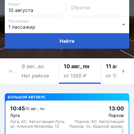
Когда?
Обратно
Пассажиры
Найти
9 авг., вс
10 авг., пн
11 авг., вт
Нет рейсов
от 1350 ₽
от 1210 ₽
БОЛЬШОЙ АВТОБУС
10:45
13:00
10 авг., пн
Луга
Порхов
Луга, АС. Автостанция Луга,
Порхов, АС. Автостанция
ул. Алексея Яковлева, 13
Порхов, пл. Красной армии,
2