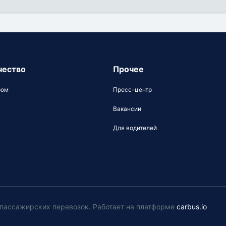
чество
Прочее
ром
Пресс-центр
Вакансии
Для водителей
у пассажирских перевозок
.
Работает на платформе
carbus.io