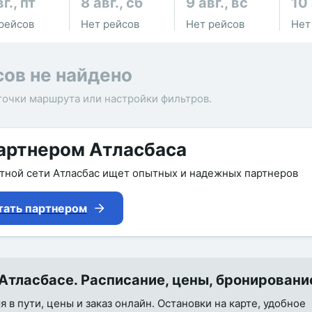
г., пт
8 авг., сб
9 авг., вс
10 
рейсов
Нет рейсов
Нет рейсов
Нет
сов не найдено
точки маршрута или настройки фильтров.
артнером Атласбаса
утной сети Атласбас ищет опытных и надежных партнеров
тать партнером
Атласбасе. Расписание, цены, бронировани
 в пути, цены и заказ онлайн. Остановки на карте, удобное