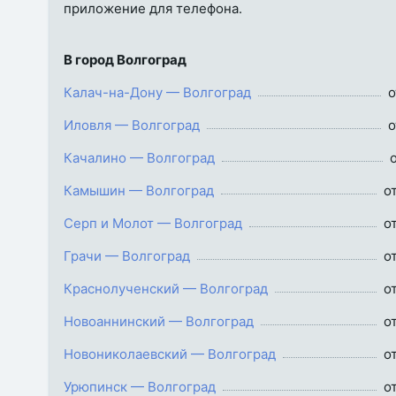
приложение для телефона.
В город Волгоград
Калач-на-Дону — Волгоград
о
Иловля — Волгоград
о
Качалино — Волгоград
Камышин — Волгоград
о
Серп и Молот — Волгоград
о
Грачи — Волгоград
о
Краснолученский — Волгоград
о
Новоаннинский — Волгоград
о
Новониколаевский — Волгоград
о
Урюпинск — Волгоград
о