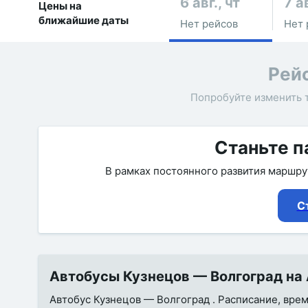
6 авг., чт
7 ав
Цены на
ближайшие даты
Нет рейсов
Нет 
Рей
Попробуйте изменить 
Станьте п
В рамках постоянного развития маршр
С
Автобусы Кузнецов — Волгоград на 
Автобус Кузнецов — Волгоград . Расписание, время