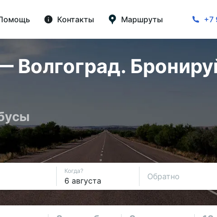
Помощь
Контакты
Маршруты
+7 
— Волгоград. Брониру
обусы
Когда?
Обратно