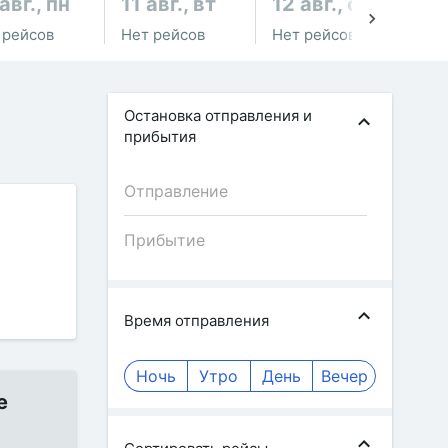
авг., пн
11 авг., вт
12 авг., ср
13
 рейсов
Нет рейсов
Нет рейсов
Не
Остановка отправления и
прибытия
Время отправления
Ночь
Утро
День
Вечер
е