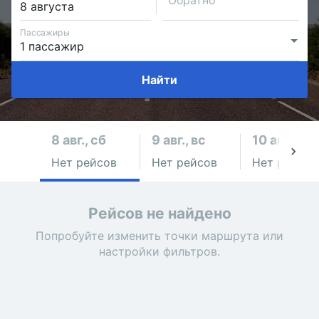
Обратно
Пассажиры
Найти
8 авг., сб
9 авг., вс
10 авг., пн
Нет рейсов
Нет рейсов
Нет рейсов
Рейсов не найдено
Попробуйте изменить точки маршрута или
настройки фильтров.