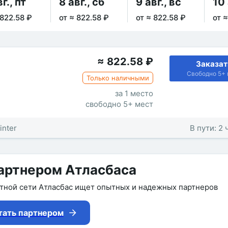
г., пт
8 авг., сб
9 авг., вс
10 
 822.58 ₽
от ≈ 822.58 ₽
от ≈ 822.58 ₽
от 
≈
822.58
₽
Заказат
Свободно 5+ 
Только наличными
за 1 место
свободно 5+ мест
inter
В пути: 2 
артнером Атласбаса
утной сети Атласбас ищет опытных и надежных партнеров
тать партнером