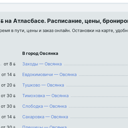
 на Атласбасе. Расписание, цены, бронир
ремя в пути, цены и заказ онлайн. Остановки на карте, удоб
В город Овсянка
от 8 
Заходы — Овсянка
от 14 
Евдокимовичи — Овсянка
от 20 
Тушково — Овсянка
от 30 
Тимоховка — Овсянка
от 30 
Слободка — Овсянка
от 14 
Сахаровка — Овсянка
от 30 
Плещицы — Овсянка