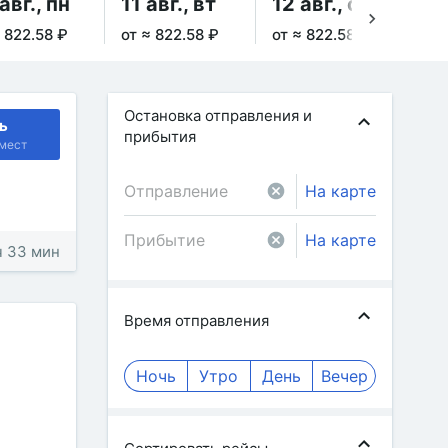
авг., пн
11 авг., вт
12 авг., ср
13
≈ 822.58 ₽
от ≈ 822.58 ₽
от ≈ 822.58 ₽
от 
Остановка отправления и
ь
прибытия
мест
На карте
На карте
ч 33 мин
Время отправления
Ночь
Утро
День
Вечер