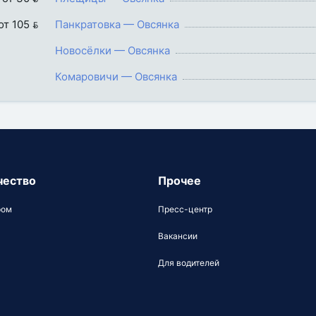
от 105 
Панкратовка — Овсянка
Новосёлки — Овсянка
Комаровичи — Овсянка
чество
Прочее
ром
Пресс-центр
Вакансии
Для водителей