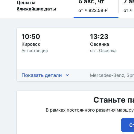
6 авг., чт
7 ав
Цены на
ближайшие даты
от ≈ 822.58 ₽
от ≈
10:50
13:23
Кировск
Овсянка
Автостанция
ост. Овсянка
Показать детали
Mercedes-Benz, Spr
Станьте п
В рамках постоянного развития маршр
С