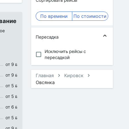
Сортировать рейсы
По времени
По стоимости
ование
ное
Пересадка
Исключить рейсы с
пересадкой
от 9 
от 9 
Главная
Кировск
Овсянка
от 5 
от 5 
от 6 
от 5 
от 9 