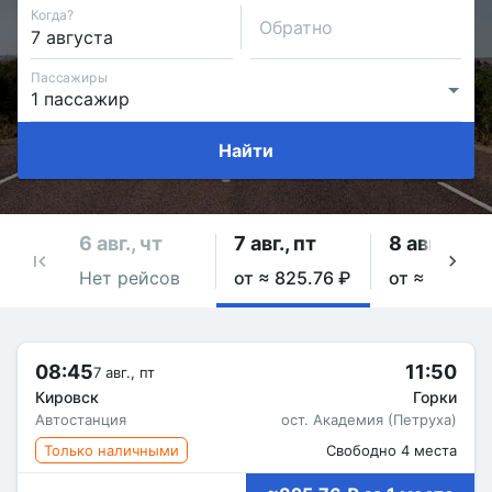
Когда?
Обратно
Пассажиры
Найти
6 авг., чт
7 авг., пт
8 авг., сб
Нет рейсов
от ≈ 825.76 ₽
от ≈ 825.76
08:45
11:50
7 авг., пт
Кировск
Горки
Автостанция
ост. Академия (Петруха)
Только наличными
Свободно 4 места