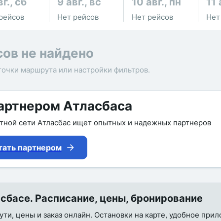
вг., сб
9 авг., вс
10 авг., пн
11 
рейсов
Нет рейсов
Нет рейсов
Нет
сов не найдено
точки маршрута или настройки фильтров.
артнером Атласбаса
утной сети Атласбас ищет опытных и надежных партнеров
тать партнером
сбасе. Расписание, цены, бронирование
ути, цены и заказ онлайн. Остановки на карте, удобное при