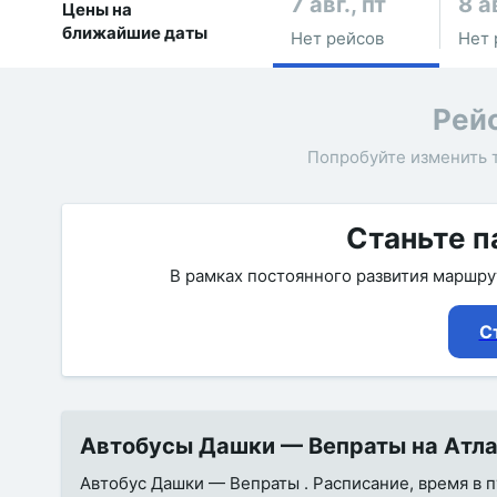
7 авг., пт
8 а
Цены на
ближайшие даты
Нет рейсов
Нет 
Рей
Попробуйте изменить 
Станьте п
В рамках постоянного развития маршр
С
Автобусы Дашки — Вепраты на Атла
Автобус Дашки — Вепраты . Расписание, время в п