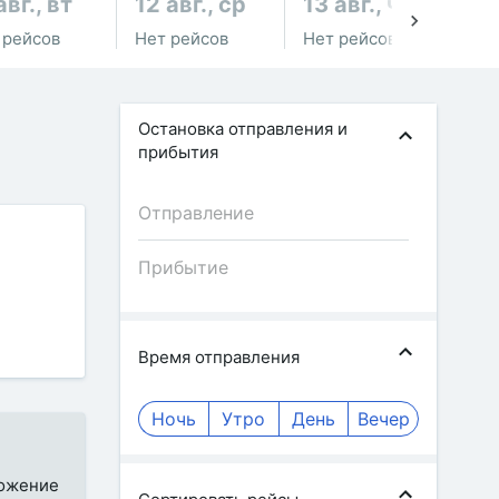
авг., вт
12 авг., ср
13 авг., чт
14
 рейсов
Нет рейсов
Нет рейсов
Не
Остановка отправления и
прибытия
Время отправления
Ночь
Утро
День
Вечер
ложение