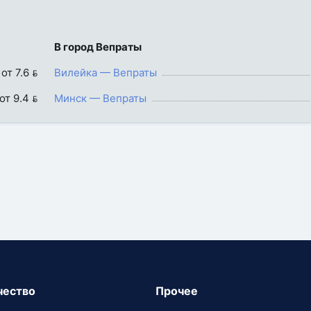
В город Вепраты
от 7.6 
Вилейка — Вепраты
от 9.4 
Минск — Вепраты
чество
Прочее