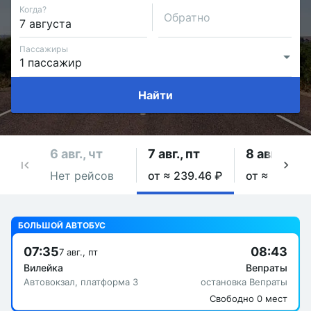
Когда?
Обратно
Пассажиры
Найти
6 авг., чт
7 авг., пт
8 авг., сб
Нет рейсов
от ≈ 239.46 ₽
от ≈ 239.46
БОЛЬШОЙ АВТОБУС
07:35
08:43
7 авг., пт
Вилейка
Вепраты
Автовокзал, платформа 3
остановка Вепраты
Свободно 0 мест