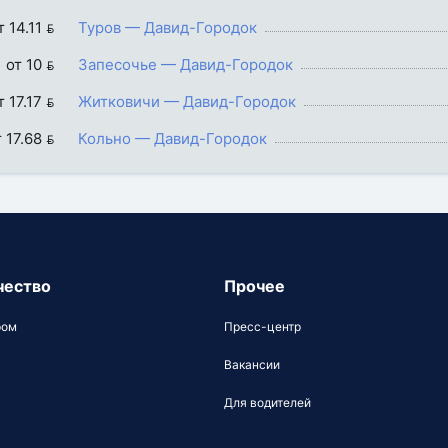
т 14.11 
Туров — Давид-Городок
от 10 
Запесочье — Давид-Городок
т 17.17 
Житковичи — Давид-Городок
 17.68 
Кольно — Давид-Городок
чество
Прочее
ром
Пресс-центр
Вакансии
Для водителей