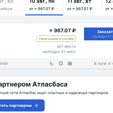
вг., вс
10 авг., пн
11 авг., вт
12 
рейсов
от ≈ 967.07 ₽
от ≈ 967.07 ₽
от 
≈
967.07
₽
Заказат
Свободно 5+ 
Наличными и онлайн
за 1 место
свободно 5+ мест
inter
В пути: 4 
артнером Атласбаса
утной сети Атласбас ищет опытных и надежных партнеров
тать партнером