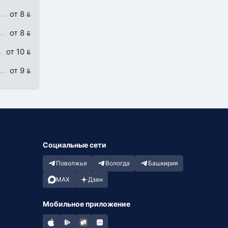
от 8 
от 8 
от 10 
от 9 
Социальные сети
Поволжье
Вологда
Башкирия
MAX
Дзен
Мобильное приложение