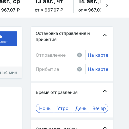
авг., ср
13 авг., чт
14 авг., пт
15
≈ 967.07 ₽
от ≈ 967.07 ₽
от ≈ 967.07 ₽
Не
Остановка отправления и
ь
прибытия
мест
На карте
На карте
ч 54 мин
Время отправления
Ночь
Утро
День
Вечер