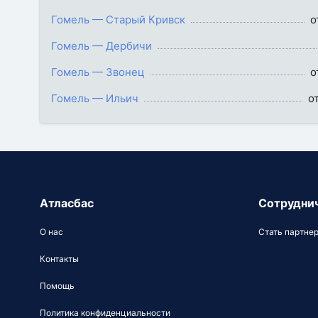
Гомель — Старый Кривск
о
Гомель — Дербичи
Гомель — Звонец
о
Гомель — Ильич
от
Атласбас
Сотрудни
О нас
Стать партне
Контакты
Помощь
Политика конфиденциальности