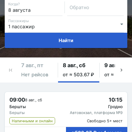
Когда?
Обратно
Пассажиры
Найти
7 авг., пт
8 авг., сб
9 авг., вс
Нет рейсов
от ≈ 503.67 ₽
от ≈ 503.67
09:00
10:15
8 авг., сб
Бершты
Гродно
Бершты
Автовокзал, платформа №9
Наличными и онлайн
Свободно 5+ мест