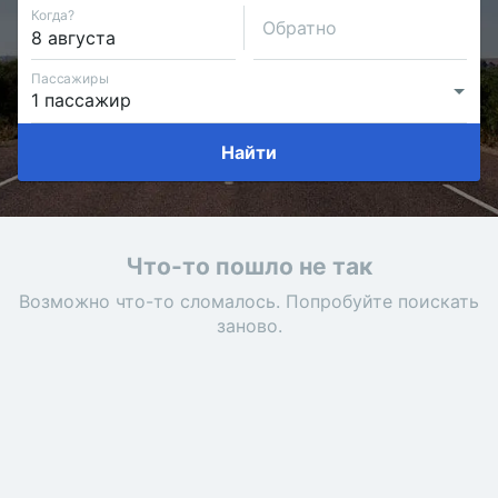
Когда?
Обратно
Пассажиры
Найти
Что-то пошло не так
Возможно что-то сломалось. Попробуйте поискать
заново.