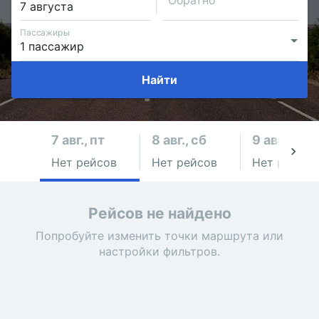
Обратно
Пассажиры
Найти
7 авг., пт
8 авг., сб
9 авг., вс
Нет рейсов
Нет рейсов
Нет рейсов
Рейсов не найдено
Попробуйте изменить точки маршрута или
настройки фильтров.