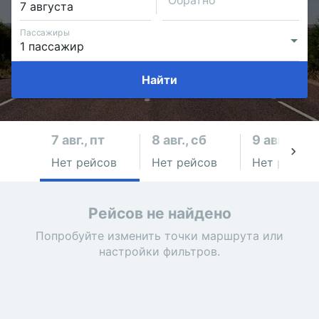
Обратно
Пассажиры
Найти
7 авг., пт
8 авг., сб
9 авг., вс
Нет рейсов
Нет рейсов
Нет рейсов
Рейсов не найдено
Попробуйте изменить точки маршрута или
настройки фильтров.