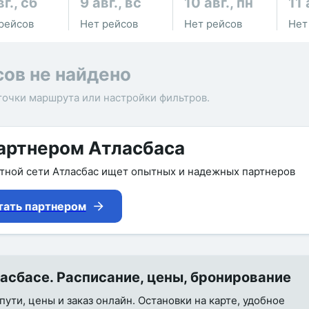
вг., сб
9 авг., вс
10 авг., пн
11 
рейсов
Нет рейсов
Нет рейсов
Нет
сов не найдено
точки маршрута или настройки фильтров.
артнером Атласбаса
утной сети Атласбас ищет опытных и надежных партнеров
тать партнером
сбасе. Расписание, цены, бронирование
ути, цены и заказ онлайн. Остановки на карте, удобное