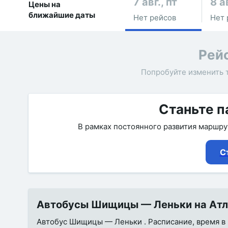
7 авг., пт
8 а
Цены на
ближайшие даты
Нет рейсов
Нет 
Рей
Попробуйте изменить 
Станьте п
В рамках постоянного развития маршр
С
Автобусы Шищицы — Леньки на Атла
Автобус Шищицы — Леньки . Расписание, время в п