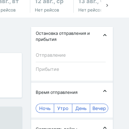
авг., вт
12 авг., ср
13 авг., чт
14
 рейсов
Нет рейсов
Нет рейсов
Не
Остановка отправления и
прибытия
Время отправления
Ночь
Утро
День
Вечер