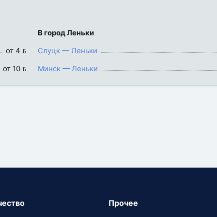
В город Леньки
от 4 
Слуцк — Леньки
от 10 
Минск — Леньки
чество
Прочее