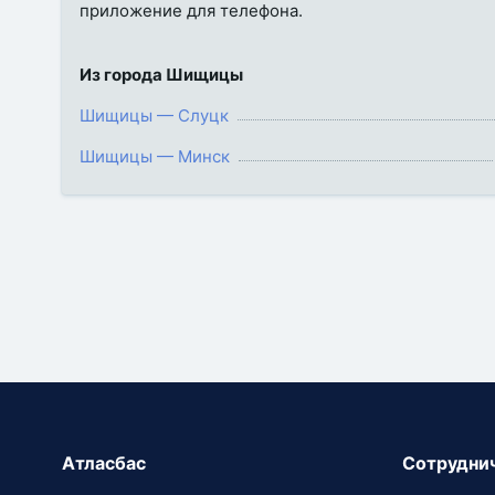
приложение для телефона.
Из города Шищицы
Шищицы — Слуцк
Шищицы — Минск
Атласбас
Сотрудни