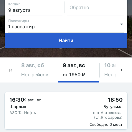
Когда?
Обратно
Пассажиры
Найти
8 авг., сб
9 авг., вс
10 авг., пн
Нет рейсов
от 1950 ₽
Нет рейсов
16:30
18:50
9 авг., вс
Шарлык
Бугульма
АЗС ТатНефть
ост Автовокзал
(ул.Ягофарова)
Свободно 0 мест