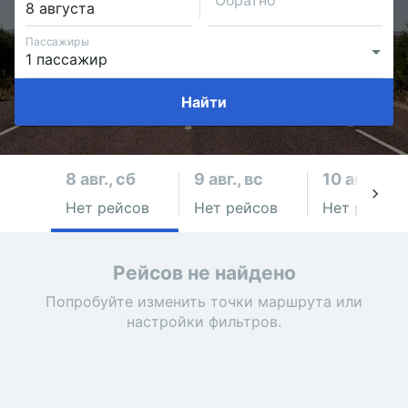
Обратно
Пассажиры
Найти
8 авг., сб
9 авг., вс
10 авг., пн
Нет рейсов
Нет рейсов
Нет рейсов
Рейсов не найдено
Попробуйте изменить точки маршрута или
настройки фильтров.