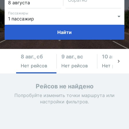
Обратно
Пассажиры
Найти
8 авг., сб
9 авг., вс
10 авг., пн
Нет рейсов
Нет рейсов
Нет рейсов
Рейсов не найдено
Попробуйте изменить точки маршрута или
настройки фильтров.