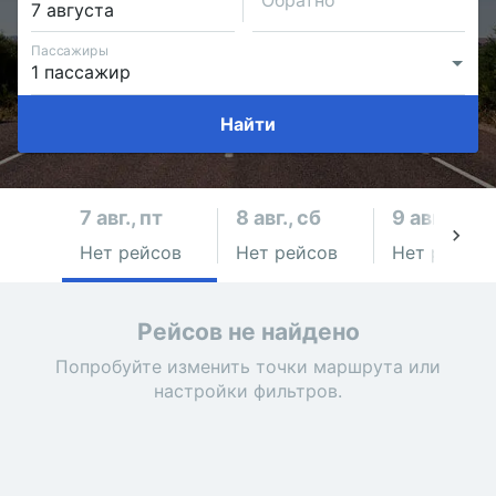
Обратно
Пассажиры
Найти
7 авг., пт
8 авг., сб
9 авг., вс
Нет рейсов
Нет рейсов
Нет рейсов
Рейсов не найдено
Попробуйте изменить точки маршрута или
настройки фильтров.