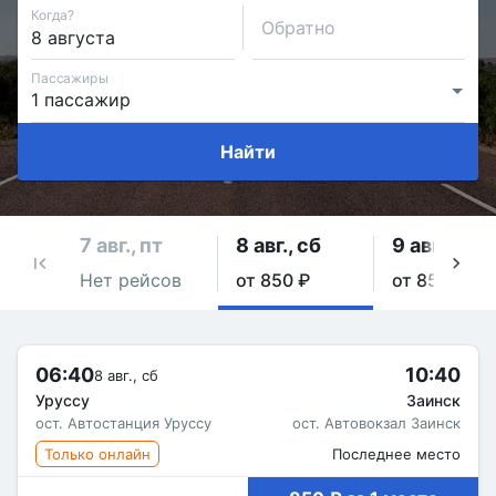
Когда?
Обратно
Пассажиры
Найти
7 авг., пт
8 авг., сб
9 авг., вс
Нет рейсов
от 850 ₽
от 850 ₽
06:40
10:40
8 авг., сб
Уруссу
Заинск
ост. Автостанция Уруссу
ост. Автовокзал Заинск
Только онлайн
Последнее место