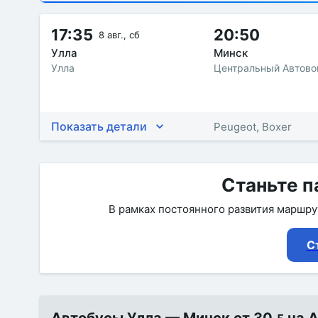
17:35
20:50
8 авг., сб
Улла
Минск
Улла
Центральный Автовок
Показать детали
Peugeot, Boxer
Станьте п
В рамках постоянного развития маршр
С