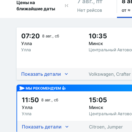
7 авг., пт
8 а
Цены на
ближайшие даты
Нет рейсов
от ≈
07:20
10:35
8 авг., сб
Улла
Минск
Улла
Центральный Автовок
Показать детали
Volkswagen, Crafter
МЫ РЕКОМЕНДУЕМ 👍
11:50
15:05
8 авг., сб
Улла
Минск
Улла
Центральный Автовок
Показать детали
Citroen, Jumper