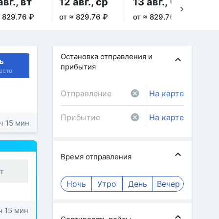
авг., вт
12 авг., ср
13 авг., чт
14
≈ 829.76 ₽
от ≈ 829.76 ₽
от ≈ 829.76 ₽
от 
Остановка отправления и
ь
прибытия
есто
На карте
На карте
 ч 15 мин
Время отправления
т
Ночь
Утро
День
Вечер
ч 15 мин