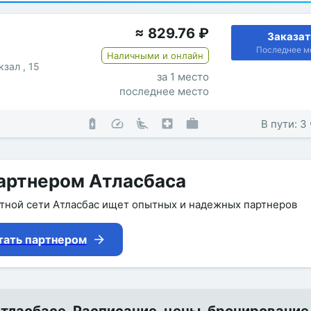
≈
829.76
₽
Заказат
Последнее м
Наличными и онлайн
зал , 15
за 1 место
последнее место
В пути: 3
артнером Атласбаса
утной сети Атласбас ищет опытных и надежных партнеров
тать партнером