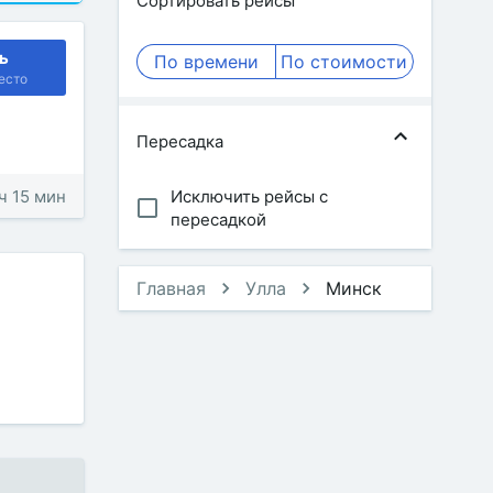
Сортировать рейсы
ь
По времени
По стоимости
есто
Пересадка
 ч 15 мин
Исключить рейсы с
пересадкой
Главная
Улла
Минск