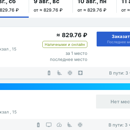
вг., сб
9 авг., вс
10 авг., пн
11 
 829.76 ₽
от ≈ 829.76 ₽
от ≈ 829.76 ₽
от 
≈
829.76
₽
Заказат
Последнее м
Наличными и онлайн
зал , 15
за 1 место
последнее место
В пути: 3
Нет мес
зал , 15
В пути: 3 