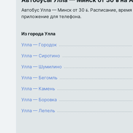
Автобусы Улла — Минск от 30  на 
Автобус Улла — Минск от 30 . Расписание, время 
приложение для телефона.
Из города Улла
Улла — Городок
Улла — Сиротино
Улла — Шумилино
Улла — Бегомль
Улла — Камень
Улла — Боровка
Улла — Лепель