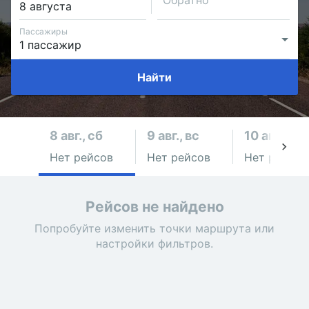
Обратно
Пассажиры
Найти
8 авг., сб
9 авг., вс
10 авг., пн
Нет рейсов
Нет рейсов
Нет рейсов
Рейсов не найдено
Попробуйте изменить точки маршрута или
настройки фильтров.