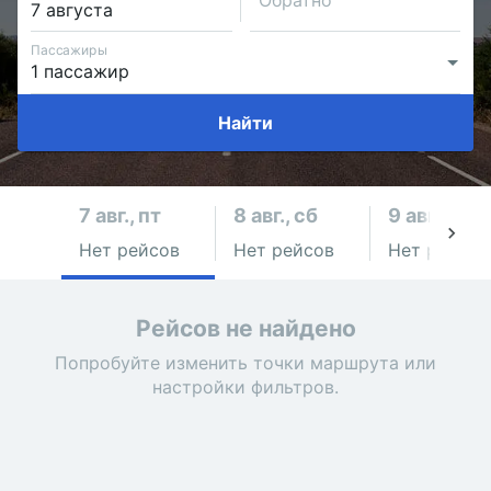
Обратно
Пассажиры
Найти
7 авг., пт
8 авг., сб
9 авг., вс
Нет рейсов
Нет рейсов
Нет рейсов
Рейсов не найдено
Попробуйте изменить точки маршрута или
настройки фильтров.