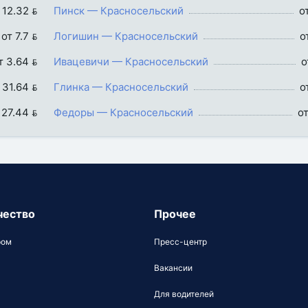
 12.32 
Пинск — Красносельский
о
от 7.7 
Логишин — Красносельский
о
т 3.64 
Ивацевичи — Красносельский
о
 31.64 
Глинка — Красносельский
о
 27.44 
Федоры — Красносельский
от
чество
Прочее
ром
Пресс-центр
Вакансии
Для водителей