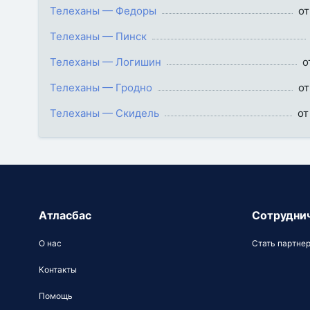
Телеханы — Федоры
от
Телеханы — Пинск
Телеханы — Логишин
о
Телеханы — Гродно
от
Телеханы — Скидель
от
Атласбас
Сотрудни
О нас
Стать партне
Контакты
Помощь