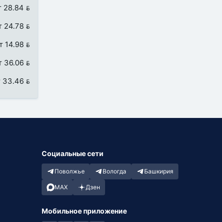
т 28.84 
т 24.78 
т 14.98 
т 36.06 
 33.46 
Социальные сети
Поволжье
Вологда
Башкирия
MAX
Дзен
Мобильное приложение