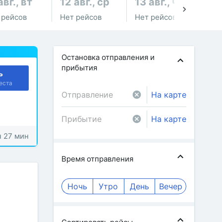
авг., вт
12 авг., ср
13 авг., чт
14
 рейсов
Нет рейсов
Нет рейсов
от 
Остановка отправления и
прибытия
ь
еста
На карте
На карте
ч 27 мин
Время отправления
Ночь
Утро
День
Вечер