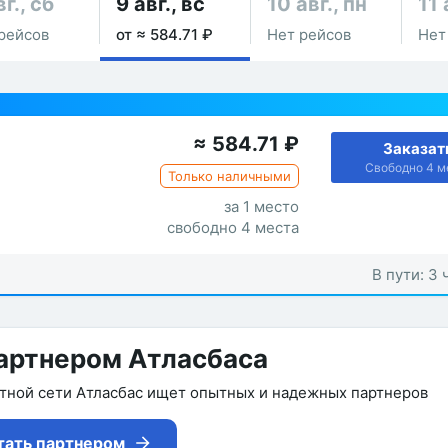
вг., сб
9 авг., вс
10 авг., пн
11 
рейсов
от ≈ 584.71 ₽
Нет рейсов
Нет
≈
584.71
₽
Заказат
Свободно 4 м
Только наличными
за 1 место
свободно 4 места
В пути: 3 
артнером Атласбаса
утной сети Атласбас ищет опытных и надежных партнеров
тать партнером