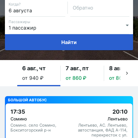
Когда?
Обратно
Пассажиры
Найти
6 авг., чт
7 авг., пт
8 авг., сб
от 940 ₽
от 860 ₽
от 860 ₽
БОЛЬШОЙ АВТОБУС
17:35
20:10
Сомино
Лентьево
Сомино. село Сомино,
Лентьево, АС. Лентьево,
Бокситогорский р-н
автостанция, ФАД А-114,
перекресток с ул.