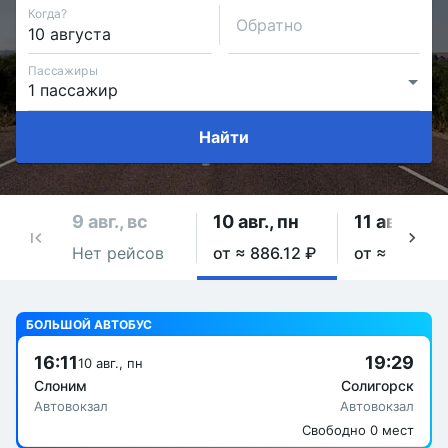
Когда?
Обратно
Пассажиры
Найти
9 авг., вс
10 авг., пн
11 авг., вт
Нет рейсов
от ≈ 886.12 ₽
от ≈ 886.12
БОЛЬШОЙ АВТОБУС
16:11
19:29
10 авг., пн
Слоним
Солигорск
Автовокзал
Автовокзал
Свободно 0 мест