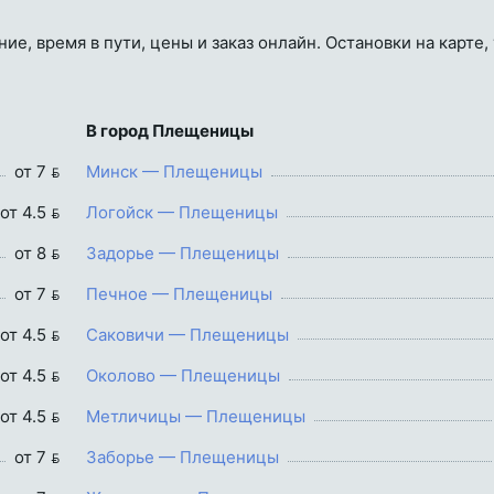
е, время в пути, цены и заказ онлайн. Остановки на карте,
В город Плещеницы
от 7 
Минск — Плещеницы
от 4.5 
Логойск — Плещеницы
от 8 
Задорье — Плещеницы
от 7 
Печное — Плещеницы
от 4.5 
Саковичи — Плещеницы
от 4.5 
Околово — Плещеницы
от 4.5 
Метличицы — Плещеницы
от 7 
Заборье — Плещеницы