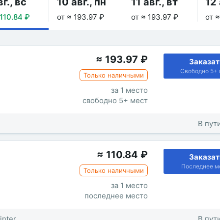
вг., вс
10 авг., пн
11 авг., вт
12 
 110.84 ₽
от ≈ 193.97 ₽
от ≈ 193.97 ₽
от ≈
≈
193.97
₽
Заказат
Свободно 5+ 
Только наличными
за 1 место
свободно 5+ мест
В пути
≈
110.84
₽
Заказат
Последнее м
Только наличными
за 1 место
последнее место
inter
В пути