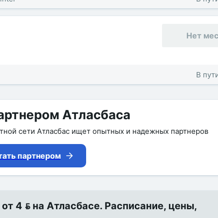
Нет ме
В пути
артнером Атласбаса
утной сети Атласбас ищет опытных и надежных партнеров
тать партнером
 4  на Атласбасе. Расписание, цены,