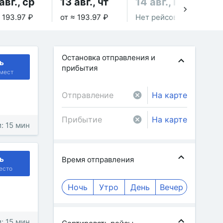
авг., ср
13 авг., чт
14 авг., пт
15
 193.97 ₽
от ≈ 193.97 ₽
Нет рейсов
Не
Остановка отправления и
ь
прибытия
мест
На карте
На карте
: 15 мин
ь
Время отправления
есто
Ночь
Утро
День
Вечер
: 15 мин