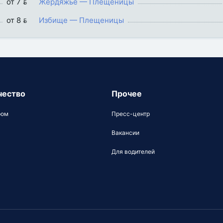
от 7 
Жердяжье — Плещеницы
от 8 
Избище — Плещеницы
чество
Прочее
ром
Пресс-центр
Вакансии
Для водителей