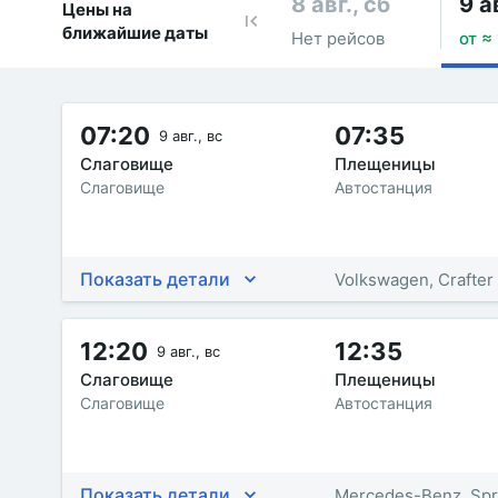
8 авг., сб
9 а
Цены на
ближайшие даты
Нет рейсов
от ≈
07:20
07:35
9 авг., вс
Слаговище
Плещеницы
Слаговище
Автостанция
Показать детали
Volkswagen, Crafter
12:20
12:35
9 авг., вс
Слаговище
Плещеницы
Слаговище
Автостанция
Показать детали
Mercedes-Benz, Spr