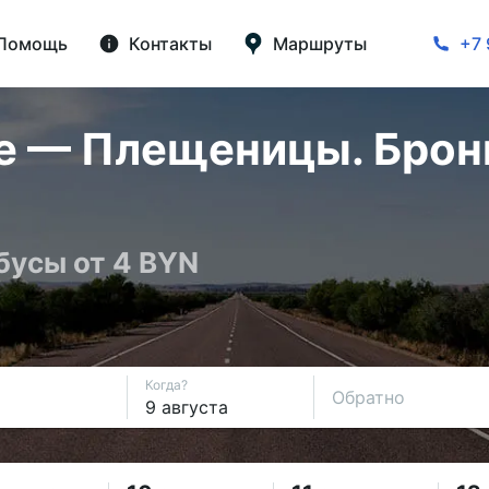
Помощь
Контакты
Маршруты
+7 
е — Плещеницы. Брони
бусы от 4 BYN
Когда?
Обратно