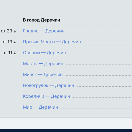
В город Деречин
от 23 
Гродно — Деречин
от 13 
Правые Мосты — Деречин
от 11 
Слоним — Деречин
Мосты — Деречин
Минск — Деречин
Новогрудок — Деречин
Кореличи — Деречин
Мир — Деречин