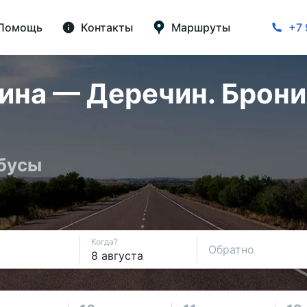
Помощь
Контакты
Маршруты
+7 
на — Деречин. Брони
обусы
Когда?
Обратно