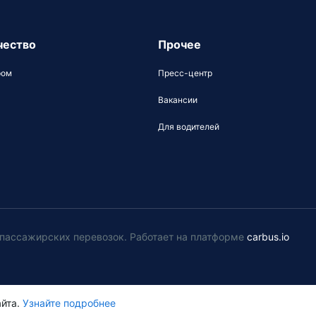
чество
Прочее
ром
Пресс-центр
Вакансии
Для водителей
у пассажирских перевозок
.
Работает на платформе
carbus.io
йта.
Узнайте подробнее