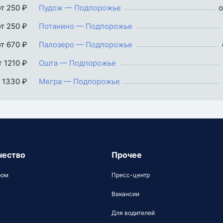
от 250 ₽
Пудож — Подпорожье
о
от 250 ₽
Потанино — Подпорожье
от 670 ₽
Палозеро — Подпорожье
т 1210 ₽
Ошта — Подпорожье
 1330 ₽
Мегра — Подпорожье
чество
Прочее
ром
Пресс-центр
Вакансии
Для водителей