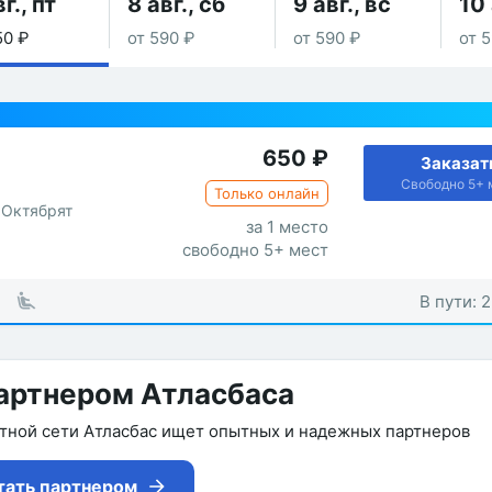
г., пт
8 авг., сб
9 авг., вс
10 
50 ₽
от 590 ₽
от 590 ₽
от 
650
₽
Заказат
Свободно 5+ 
Только онлайн
 Октябрят
за 1 место
свободно 5+ мест
В пути: 2
артнером Атласбаса
утной сети Атласбас ищет опытных и надежных партнеров
тать партнером