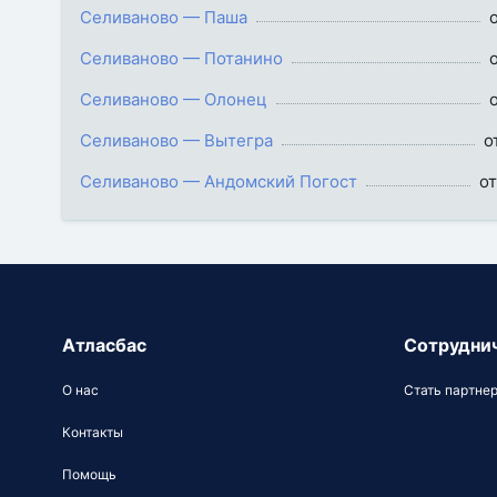
Селиваново — Паша
Селиваново — Потанино
Селиваново — Олонец
Селиваново — Вытегра
о
Селиваново — Андомский Погост
от
Атласбас
Сотрудни
О нас
Стать партне
Контакты
Помощь