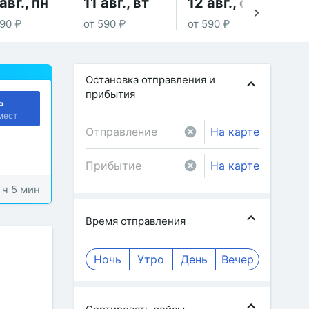
авг., пн
11 авг., вт
12 авг., ср
13
590 ₽
от 590 ₽
от 590 ₽
от 
Остановка отправления и
прибытия
ь
мест
На карте
На карте
 ч 5 мин
Время отправления
Ночь
Утро
День
Вечер