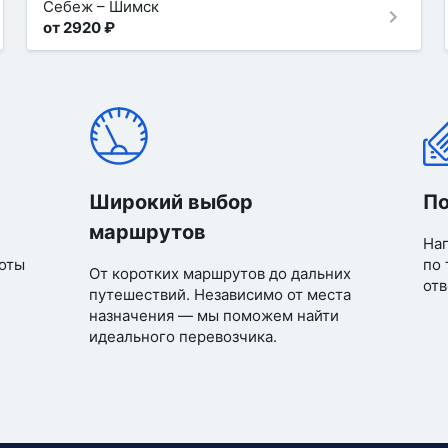
Себеж
–
Шимск
от 2920 ₽
Широкий выбор
По
маршрутов
Нап
оты
по 
От коротких маршрутов до дальних
отв
путешествий. Независимо от места
назначения — мы поможем найти
идеального перевозчика.