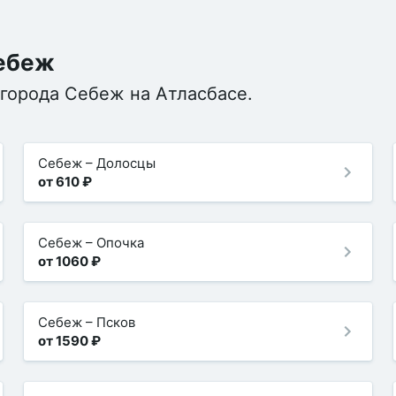
Себеж
 города Себеж на Атласбасе.
Себеж
–
Долосцы
от 610 ₽
Себеж
–
Опочка
от 1060 ₽
Себеж
–
Псков
от 1590 ₽