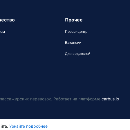
чество
Прочее
ром
Пресс-центр
Вакансии
Для водителей
у пассажирских перевозок
.
Работает на платформе
carbus.io
йта.
Узнайте подробнее