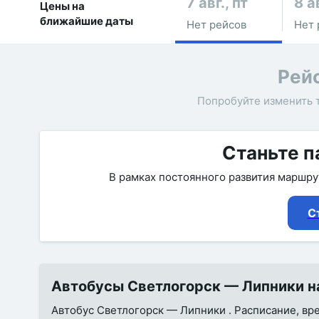
7 авг., пт
8 а
Цены на
ближайшие даты
Нет рейсов
Нет 
Рей
Попробуйте изменить 
Станьте п
В рамках постоянного развития маршр
С
Автобусы Светлогорск — Липники на
Автобус Светлогорск — Липники . Расписание, врем