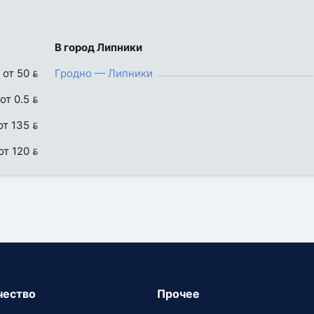
В город Липники
от 50 
Гродно — Липники
от 0.5 
от 135 
от 120 
чество
Прочее