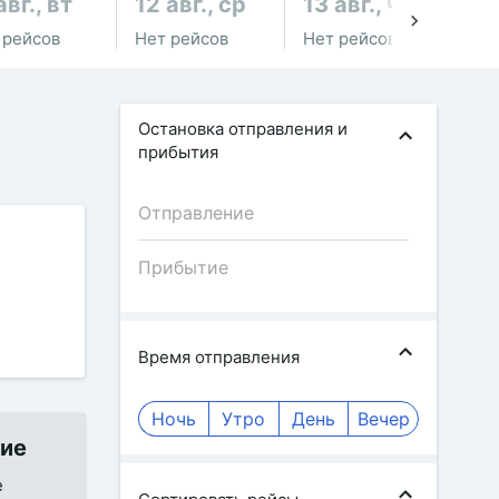
авг., вт
12 авг., ср
13 авг., чт
14
 рейсов
Нет рейсов
Нет рейсов
Не
Остановка отправления и
прибытия
Время отправления
Ночь
Утро
День
Вечер
ние
е