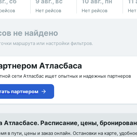
вг., сб
9 авг., вс
10 авг., пн
11 
рейсов
Нет рейсов
Нет рейсов
Нет
сов не найдено
точки маршрута или настройки фильтров.
артнером Атласбаса
утной сети Атласбас ищет опытных и надежных партнеров
тать партнером
 Атласбасе. Расписание, цены, бронирова
я в пути, цены и заказ онлайн. Остановки на карте, удобно