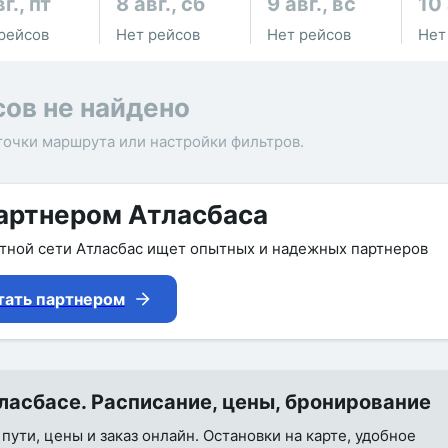
г., пт
8 авг., сб
9 авг., вс
10 
рейсов
Нет рейсов
Нет рейсов
Нет
сов не найдено
точки маршрута или настройки фильтров.
артнером Атласбаса
утной сети Атласбас ищет опытных и надежных партнеров
тать партнером
асбасе. Расписание, цены, бронирование
пути, цены и заказ онлайн. Остановки на карте, удобное