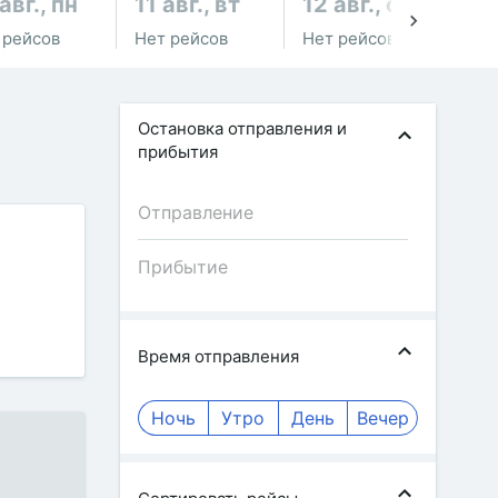
авг., пн
11 авг., вт
12 авг., ср
13
 рейсов
Нет рейсов
Нет рейсов
Не
Остановка отправления и
прибытия
Время отправления
Ночь
Утро
День
Вечер