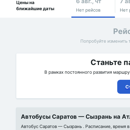
6 авг., чт
7 ав
Цены на
ближайшие даты
Нет рейсов
Нет 
Рей
Попробуйте изменить 
Станьте п
В рамках постоянного развития маршр
С
Автобусы Саратов — Сызрань на Атл
Автобус Саратов — Сызрань . Расписание, время в 