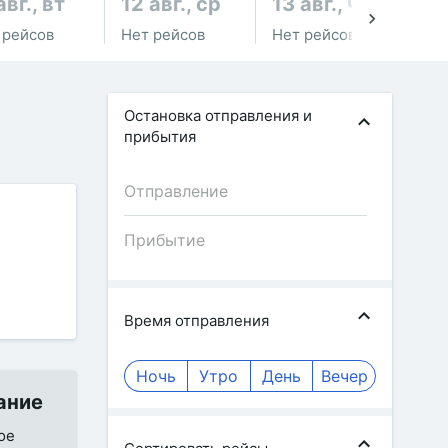
авг., вт
12 авг., ср
13 авг., чт
14
 рейсов
Нет рейсов
Нет рейсов
Не
Остановка отправления и
прибытия
Время отправления
Ночь
Утро
День
Вечер
ание
ое