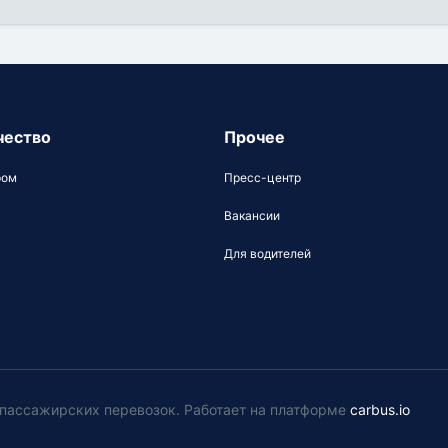
чество
Прочее
ром
Пресс-центр
Вакансии
Для водителей
у пассажирских перевозок
.
Работает на платформе
carbus.io