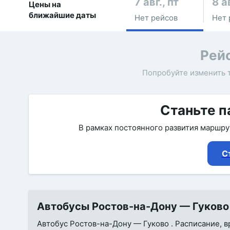
7 авг., пт
8 а
Цены на
ближайшие даты
Нет рейсов
Нет 
Рей
Попробуйте изменить 
Станьте п
В рамках постоянного развития маршр
С
Автобусы Ростов-на-Дону — Гуково 
Автобус Ростов-на-Дону — Гуково . Расписание, вр