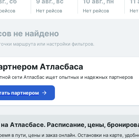
вг., сб
9 авг., вс
10 авг., пн
11 
рейсов
Нет рейсов
Нет рейсов
Нет
сов не найдено
точки маршрута или настройки фильтров.
артнером Атласбаса
утной сети Атласбас ищет опытных и надежных партнеров
тать партнером
на Атласбасе. Расписание, цены, брониров
емя в пути, цены и заказ онлайн. Остановки на карте, удобн