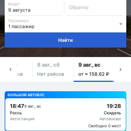
Когда?
Обратно
Пассажиры
Найти
 авг., пт
8 авг., сб
9 авг., вс
10 а
ет рейсов
Нет рейсов
от ≈ 158.62 ₽
Нет 
БОЛЬШОЙ АВТОБУС
18:47
19:28
9 авг., вс
Россь
Скидель
Автостанция
Автовокзал
Свободно 0 мест