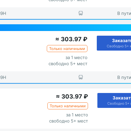
09H
В пути
≈
303.97
₽
Заказат
Свободно 5+ 
Только наличными
за 1 место
свободно 5+ мест
09H
В пути
≈
303.97
₽
Заказат
Свободно 5+ 
Только наличными
за 1 место
свободно 5+ мест