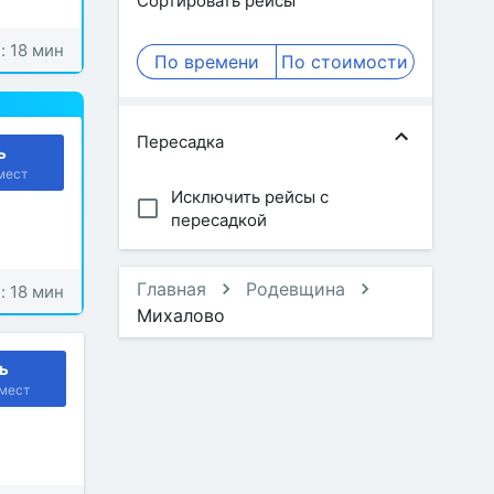
Сортировать рейсы
: 18 мин
По времени
По стоимости
Пересадка
ь
мест
Исключить рейсы с
пересадкой
Главная
Родевщина
: 18 мин
Михалово
ь
мест