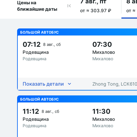
7 авг., пт
8 а
Цены на
ближайшие даты
от ≈ 303.97 ₽
от ≈
БОЛЬШОЙ АВТОБУС
07:12
07:30
8 авг., сб
Родевщина
Михалово
Родевщина
Михалово
Показать детали
Zhong Tong, LСК61
БОЛЬШОЙ АВТОБУС
11:12
11:30
8 авг., сб
Родевщина
Михалово
Родевщина
Михалово