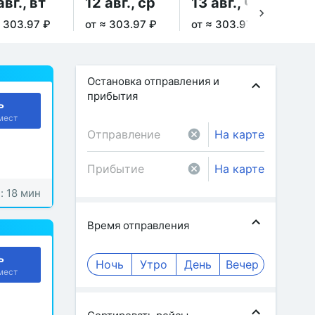
авг., вт
12 авг., ср
13 авг., чт
14
≈ 303.97 ₽
от ≈ 303.97 ₽
от ≈ 303.97 ₽
от 
Остановка отправления и
прибытия
ь
мест
На карте
На карте
: 18 мин
Время отправления
ь
Ночь
Утро
День
Вечер
мест