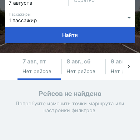
Обратно
Пассажиры
Найти
7 авг., пт
8 авг., сб
9 авг., вс
Нет рейсов
Нет рейсов
Нет рейсов
Рейсов не найдено
Попробуйте изменить точки маршрута или
настройки фильтров.