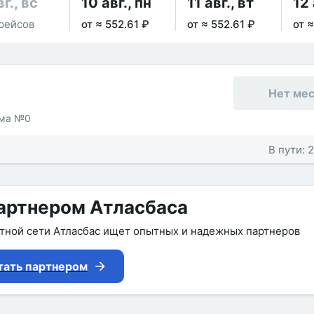
вг., вс
10 авг., пн
11 авг., вт
12 
рейсов
от ≈ 552.61 ₽
от ≈ 552.61 ₽
от ≈
Нет ме
рма №0
В пути: 
артнером Атласбаса
утной сети Атласбас ищет опытных и надежных партнеров
тать партнером