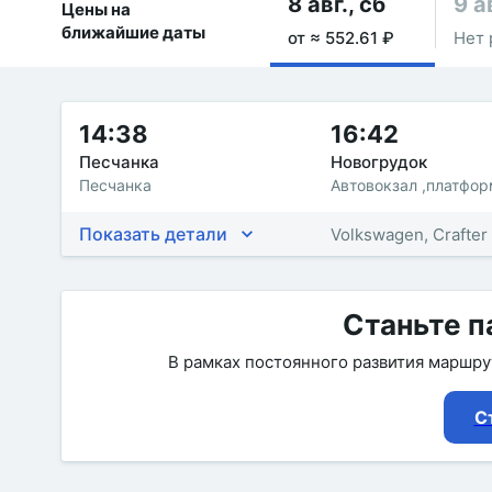
8 авг., сб
9 а
Цены на
ближайшие даты
от ≈ 552.61 ₽
Нет 
14:38
16:42
Песчанка
Новогрудок
Песчанка
Автовокзал ,платфо
Показать детали
Volkswagen, Crafter
Станьте п
В рамках постоянного развития маршр
С