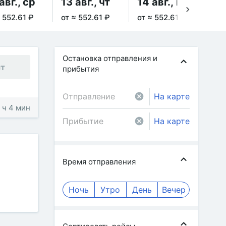
авг., ср
13 авг., чт
14 авг., пт
15
 552.61 ₽
от ≈ 552.61 ₽
от ≈ 552.61 ₽
от 
Остановка отправления и
ст
прибытия
На карте
2 ч 4 мин
На карте
Время отправления
Ночь
Утро
День
Вечер