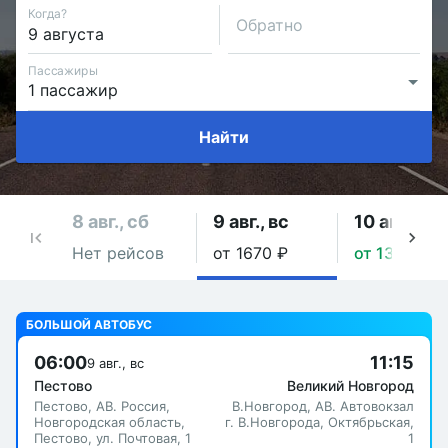
Когда?
Обратно
Пассажиры
Найти
8 авг., сб
9 авг., вс
10 авг., пн
Нет рейсов
от 1670 ₽
от 1380 ₽
БОЛЬШОЙ АВТОБУС
06:00
11:15
9 авг., вс
Пестово
Великий Новгород
Пестово, АВ. Россия,
В.Новгород, АВ. Автовокзал
Новгородская область,
г. В.Новгорода, Октябрьская,
Пестово, ул. Почтовая, 1
1