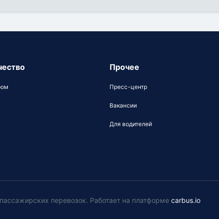
чество
Прочее
ром
Пресс-центр
Вакансии
Для водителей
у пассажирских перевозок
.
Работает на платформе
carbus.io