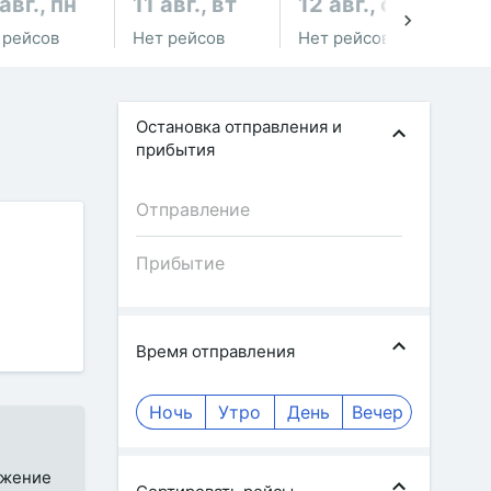
авг., пн
11 авг., вт
12 авг., ср
13
 рейсов
Нет рейсов
Нет рейсов
Не
Остановка отправления и
прибытия
Время отправления
Ночь
Утро
День
Вечер
ожение