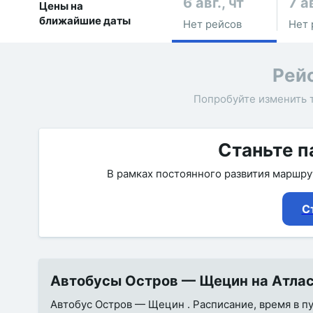
6 авг., чт
7 ав
Цены на
ближайшие даты
Нет рейсов
Нет 
Рей
Попробуйте изменить 
Станьте п
В рамках постоянного развития маршр
С
Автобусы Остров — Щецин на Атлас
Автобус Остров — Щецин . Расписание, время в пу