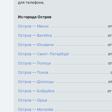
для телефона.
Из города Остров
Остров — Минск
от
Остров — Витебск
от
Остров — Юховичи
от
Остров — Санкт-Петербург
от
Остров — Полоцк
от
Остров — Псков
Остров — Долосцы
о
Остров — Бобруйск
от
Остров — Орша
Остров — Могилёв