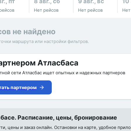
г., пт
8 авг., сб
9 авг., вс
10 
рейсов
Нет рейсов
Нет рейсов
Нет
сов не найдено
точки маршрута или настройки фильтров.
артнером Атласбаса
утной сети Атласбас ищет опытных и надежных партнеров
тать партнером
басе. Расписание, цены, бронирование
ти, цены и заказ онлайн. Остановки на карте, удобное прил