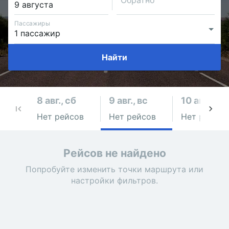
Обратно
Пассажиры
Найти
8 авг., сб
9 авг., вс
10 авг., пн
Нет рейсов
Нет рейсов
Нет рейсов
Рейсов не найдено
Попробуйте изменить точки маршрута или
настройки фильтров.